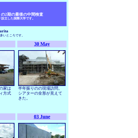
entre）の2期の最後の中間検査
 設立した国際大学です。
arita
の多いところです。
30 May
の家は
半年振りのの現場訪問。
ィ方式
シアターの全形が見えて
きた。
03 June