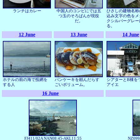
ランチはカレー
中国人のコンビにでは五
ひさしの建物名称
つ玉のそろばんが現役
込み文字の色をメ
だ。
クシルバーグレー
る。
12 June
13 June
14 June
ホテルの前の海で投網を
パンケーキを頼んだらす
シアターとB棟を
する人
ごいボリューム。
アイエ
16 June
FJ411/02A NAN08:45-AKL11:55
NZ099