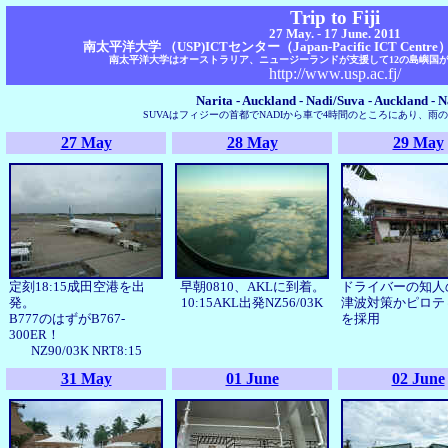
Trip to Fiji
27 May. - 17 June. 2011
南太平洋大学
（USP)ICTセンター（Japan-Pacific ICT C
南太平洋大学はオーストラリア、ニュージーランドが支援して12の島嶼国が
http://www.usp.ac.fj/
Narita - Auckland - Nadi/Suva - Auckland - N
SUVAはフィジーの首都でNADIから車で4時間のところにあり、雨
27 May
28 May
29 May
定刻18:15成田空港を出
早朝0810、AKLに到着。
ドライバーの知人
発。
10:15AKL出発NZ56/03K
津波対策かピロテ
B777のはずがB767-
を採用
300ER！
NZ90/03K NRT8:15
31 May
01 June
02 June