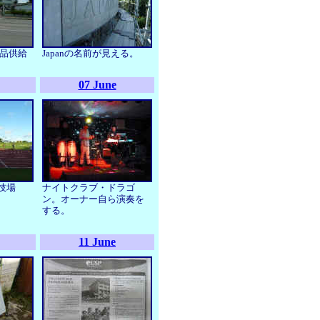
薬品供給
Japanの名前が見える。
07 June
技場
ナイトクラブ・ドラゴ
ン。オーナー自ら演奏を
する。
11 June