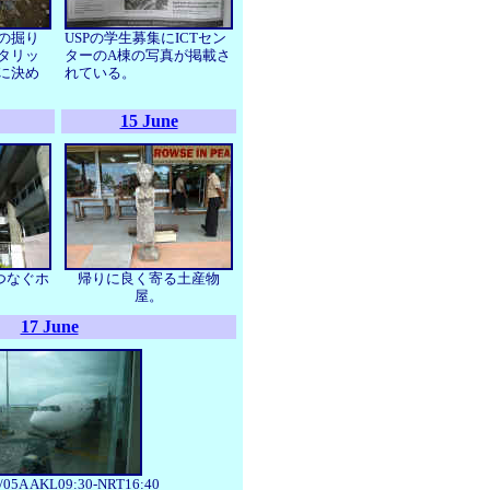
の掘り
USPの学生募集にICTセン
タリッ
ターのA棟の写真が掲載さ
に決め
れている。
15 June
つなぐホ
帰りに良く寄る土産物
屋。
17 June
/05A AKL09:30-NRT16:40