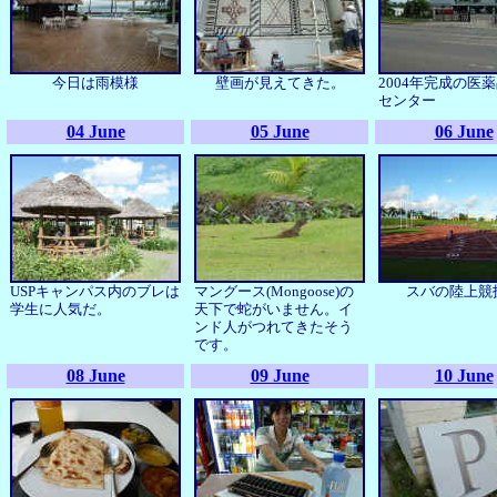
今日は雨模様
壁画が見えてきた。
2004年完成の医
センター
04 June
05 June
06 June
USPキャンパス内のブレは
マングース(Mongoose)の
スバの陸上競
学生に人気だ。
天下で蛇が
いません。
イ
ンド人がつれてきたそう
です。
08 June
09 June
10 June